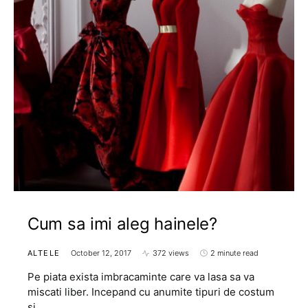
Cum sa imi aleg hainele?
ALTELE
October 12, 2017
372 views
2 minute read
Pe piata exista imbracaminte care va lasa sa va
miscati liber. Incepand cu anumite tipuri de costum
si…