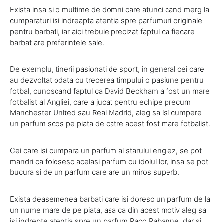
Exista insa si o multime de domni care atunci cand merg la
cumparaturi isi indreapta atentia spre parfumuri originale
pentru barbati, iar aici trebuie precizat faptul ca fiecare
barbat are preferintele sale.
De exemplu, tinerii pasionati de sport, in general cei care
au dezvoltat odata cu trecerea timpului o pasiune pentru
fotbal, cunoscand faptul ca David Beckham a fost un mare
fotbalist al Angliei, care a jucat pentru echipe precum
Manchester United sau Real Madrid, aleg sa isi cumpere
un parfum scos pe piata de catre acest fost mare fotbalist.
Cei care isi cumpara un parfum al starului englez, se pot
mandri ca folosesc acelasi parfum cu idolul lor, insa se pot
bucura si de un parfum care are un miros superb.
Exista deasemenea barbati care isi doresc un parfum de la
un nume mare de pe piata, asa ca din acest motiv aleg sa
isi indrepte atentia spre un parfum Paco Rabanne, dar si