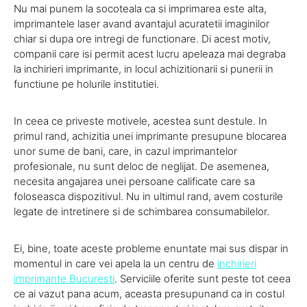
Nu mai punem la socoteala ca si imprimarea este alta,
imprimantele laser avand avantajul acuratetii imaginilor
chiar si dupa ore intregi de functionare. Di acest motiv,
companii care isi permit acest lucru apeleaza mai degraba
la inchirieri imprimante, in locul achizitionarii si punerii in
functiune pe holurile institutiei.
In ceea ce priveste motivele, acestea sunt destule. In
primul rand, achizitia unei imprimante presupune blocarea
unor sume de bani, care, in cazul imprimantelor
profesionale, nu sunt deloc de neglijat. De asemenea,
necesita angajarea unei persoane calificate care sa
foloseasca dispozitivul. Nu in ultimul rand, avem costurile
legate de intretinere si de schimbarea consumabilelor.
Ei, bine, toate aceste probleme enuntate mai sus dispar in
momentul in care vei apela la un centru de
inchirieri
imprimante Bucuresti
. Serviciile oferite sunt peste tot ceea
ce ai vazut pana acum, aceasta presupunand ca in costul