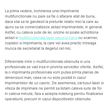
La prima vedere, inchirierea unei imprimante
multifunctionale nu pare sa fie o afacere atat de buna,
daca stai sa te gandesti la preturile relativ mici la care au
ajuns sa se comercializeze astazi imprimantele, in general.
Astfel, cu cateva sute de lei, oricine isi poate achizitiona
astazi o
multifunctionala laser second hand
cu scanner,
copiator si imprimanta, la care vei avea practic intreaga
munca de secretariat la degetul cel mic.
Diferentele intre o multifunctionala obisnuita si una
profesionala se vad insa in privinta serviciilor oferite. Astfel,
la o imprimanta profesionala vom putea printa planse de
dimensiuni mari, ceea ce nu este posibil in cazul
imprimantelor de uz casnic. De asemenea, cartusul laser si
viteza de imprimare ne permit sa listam cateva sute de foi
in cateva minute, fara a astepta indelung pentru finalizarea
operatiunii, precum in cazul dispozitivelor obisnuite.