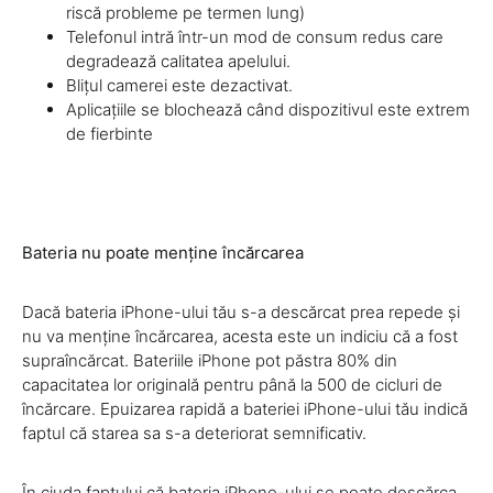
riscă probleme pe termen lung)
Telefonul intră într-un mod de consum redus care
degradează calitatea apelului.
Blițul camerei este dezactivat.
Aplicațiile se blochează când dispozitivul este extrem
de fierbinte
Bateria nu poate menține încărcarea
Dacă bateria iPhone-ului tău s-a descărcat prea repede și
nu va menține încărcarea, acesta este un indiciu că a fost
supraîncărcat. Bateriile iPhone pot păstra 80% din
capacitatea lor originală pentru până la 500 de cicluri de
încărcare. Epuizarea rapidă a bateriei iPhone-ului tău indică
faptul că starea sa s-a deteriorat semnificativ.
În ciuda faptului că bateria iPhone-ului se poate descărca