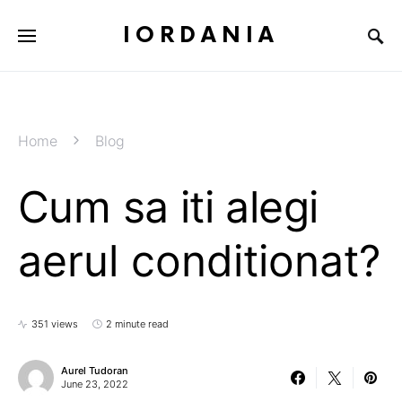
IORDANIA
Home
Blog
Cum sa iti alegi
aerul conditionat?
351 views
2 minute read
Aurel Tudoran
June 23, 2022