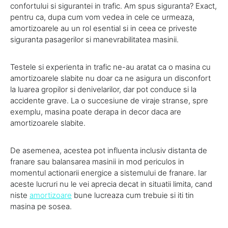
confortului si sigurantei in trafic. Am spus siguranta? Exact,
pentru ca, dupa cum vom vedea in cele ce urmeaza,
amortizoarele au un rol esential si in ceea ce priveste
siguranta pasagerilor si manevrabilitatea masinii.
Testele si experienta in trafic ne-au aratat ca o masina cu
amortizoarele slabite nu doar ca ne asigura un disconfort
la luarea gropilor si denivelarilor, dar pot conduce si la
accidente grave. La o succesiune de viraje stranse, spre
exemplu, masina poate derapa in decor daca are
amortizoarele slabite.
De asemenea, acestea pot influenta inclusiv distanta de
franare sau balansarea masinii in mod periculos in
momentul actionarii energice a sistemului de franare. Iar
aceste lucruri nu le vei aprecia decat in situatii limita, cand
niste
amortizoare
bune lucreaza cum trebuie si iti tin
masina pe sosea.