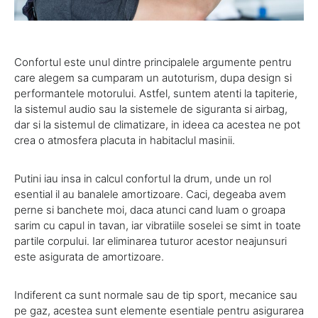
Confortul este unul dintre principalele argumente pentru
care alegem sa cumparam un autoturism, dupa design si
performantele motorului. Astfel, suntem atenti la tapiterie,
la sistemul audio sau la sistemele de siguranta si airbag,
dar si la sistemul de climatizare, in ideea ca acestea ne pot
crea o atmosfera placuta in habitaclul masinii.
Putini iau insa in calcul confortul la drum, unde un rol
esential il au banalele amortizoare. Caci, degeaba avem
perne si banchete moi, daca atunci cand luam o groapa
sarim cu capul in tavan, iar vibratiile soselei se simt in toate
partile corpului. Iar eliminarea tuturor acestor neajunsuri
este asigurata de amortizoare.
Indiferent ca sunt normale sau de tip sport, mecanice sau
pe gaz, acestea sunt elemente esentiale pentru asigurarea