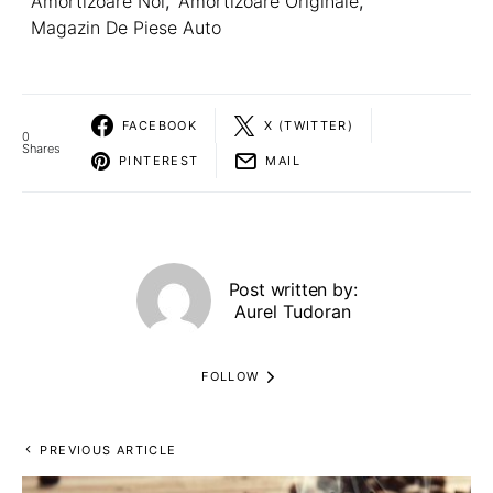
Amortizoare Noi
,
Amortizoare Originale
,
Magazin De Piese Auto
FACEBOOK
X (TWITTER)
0
Shares
PINTEREST
MAIL
Post written by:
Aurel Tudoran
FOLLOW
PREVIOUS ARTICLE