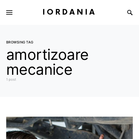
IORDANIA
BROWSING TAG
amortizoare
mecanice
1 post