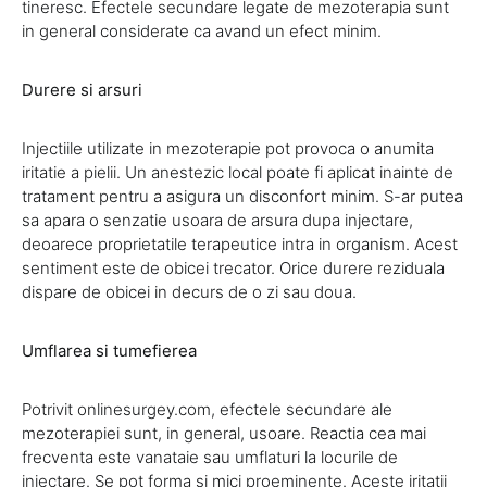
tineresc. Efectele secundare legate de mezoterapia sunt
in general considerate ca avand un efect minim.
Durere si arsuri
Injectiile utilizate in mezoterapie pot provoca o anumita
iritatie a pielii. Un anestezic local poate fi aplicat inainte de
tratament pentru a asigura un disconfort minim. S-ar putea
sa apara o senzatie usoara de arsura dupa injectare,
deoarece proprietatile terapeutice intra in organism. Acest
sentiment este de obicei trecator. Orice durere reziduala
dispare de obicei in decurs de o zi sau doua.
Umflarea si tumefierea
Potrivit onlinesurgey.com, efectele secundare ale
mezoterapiei sunt, in general, usoare. Reactia cea mai
frecventa este vanataie sau umflaturi la locurile de
injectare. Se pot forma si mici proeminente. Aceste iritatii