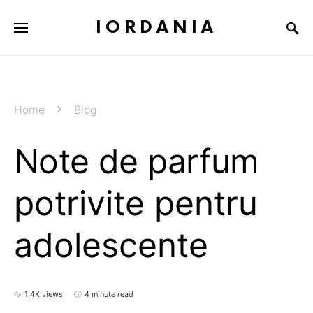
IORDANIA
Home
Blog
Note de parfum
potrivite pentru
adolescente
1.4K views
4 minute read