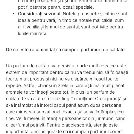
cu note proaspete și ușoare. Parfumurile mai intense
pot fi păstrate pentru ocazii speciale.
Considerați sezonul:
Notele proaspete și citrice sunt
ideale pentru vară, în timp ce notele mai calde, cum
ar fi vanilia și lemnul de santal, sunt potrivite pentru
lunile mai reci.
De ce este recomandat să cumperi parfumuri de calitate
Un parfum de calitate va persista foarte mult ceea ce este
extrem de important pentru că nu va trebui nici să folosești
foarte mult produs și nici nu va dispărea mirosul foarte
repede. Astfel, chiar și în zilele în care ești mai mult plecat,
aromele te vor însoți peste tot. În plus, un parfum de
calitate te va ajuta să te distingi în mulțime. Cu siguranță și
s-a întâmplat să întorci capul până acum după persoane
care miroseau senzațional. Exact așa se va întâmpla și cu
tine. Vei fi mereu în atenția persoanelor din jur atunci când
ai parfumul potrivit. Pentru o adolescentă, atenția este
importantă, deci asigură-te că îi cumperi parfumul corect.