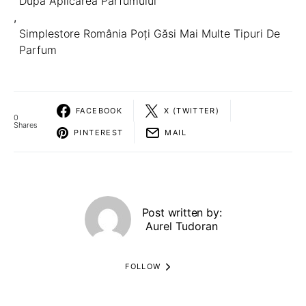
După Aplicarea Parfumului
,
Simplestore România Poți Găsi Mai Multe Tipuri De
Parfum
FACEBOOK
X (TWITTER)
0
Shares
PINTEREST
MAIL
Post written by:
Aurel Tudoran
FOLLOW