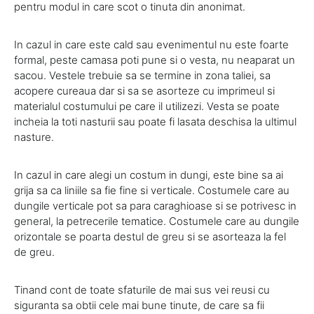
pentru modul in care scot o tinuta din anonimat.
In cazul in care este cald sau evenimentul nu este foarte
formal, peste camasa poti pune si o vesta, nu neaparat un
sacou. Vestele trebuie sa se termine in zona taliei, sa
acopere cureaua dar si sa se asorteze cu imprimeul si
materialul costumului pe care il utilizezi. Vesta se poate
incheia la toti nasturii sau poate fi lasata deschisa la ultimul
nasture.
In cazul in care alegi un costum in dungi, este bine sa ai
grija sa ca liniile sa fie fine si verticale. Costumele care au
dungile verticale pot sa para caraghioase si se potrivesc in
general, la petrecerile tematice. Costumele care au dungile
orizontale se poarta destul de greu si se asorteaza la fel
de greu.
Tinand cont de toate sfaturile de mai sus vei reusi cu
siguranta sa obtii cele mai bune tinute, de care sa fii