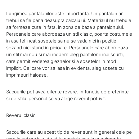
Lungimea pantalonilor este importanta. Un pantalon ar
trebui sa fie pana deasupra calcaiului. Materialul nu trebuie
sa formeze cute in fata, in zona de baza a pantalonului.
Persoanele care abordeaza un stil clasic, poarta costumele
in asa fel incat sosetele sa nu se vada nici in pozitie
sezand nici stand in picioare. Persoanele care abordeaza
un stil mai nou si mai modern aleg pantalonii mai scurti,
care permit vederea gleznelor si a sosetelor in mod
implicit. Cei care vor sa iasa in evidenta, aleg sosete cu
imprimeuri haioase.
Sacourile pot avea diferite revere. In functie de preferinte
si de stilul personal se va alege reverul potrivit.
Reverul clasic
Sacourile care au acest tip de rever sunt in general cele pe
care le vei purta zi de zi, la serviciu sau la evenimente