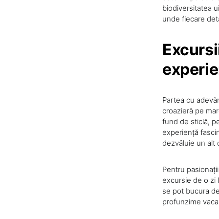
biodiversitatea u
unde fiecare det
Excursi
experie
Partea cu adevăra
croazieră pe mare
fund de sticlă, pe
experiență fascin
dezvăluie un alt c
Pentru pasionații
excursie de o zi 
se pot bucura de
profunzime vacanț