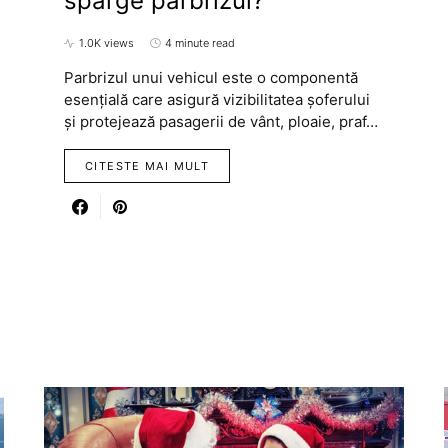
sparge parbrizul?
1.0K views
4 minute read
Parbrizul unui vehicul este o componentă
esențială care asigură vizibilitatea șoferului
și protejează pasagerii de vânt, ploaie, praf…
CITESTE MAI MULT