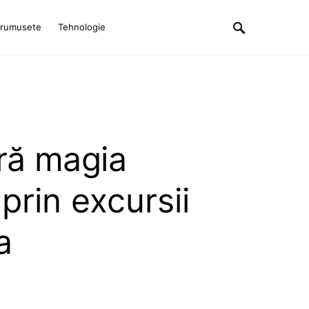
rumusete
Tehnologie
ră magia
 prin excursii
a