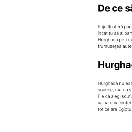
De ce s
Roju îți oferă pa
încât tu să ai par
Hurghada poți expl
frumusețea auten
H
urgha
Hurghada nu este 
soarele, marea și
Fie că alegi scufu
valoare vacanței 
tot ce are Egiptul