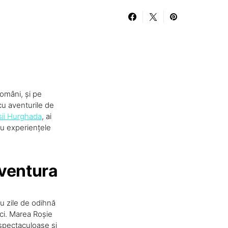
români, și pe
cu aventurile de
sii Hurghada
, ai
 cu experiențele
aventura
ru zile de odihnă
ci. Marea Roșie
 spectaculoase și