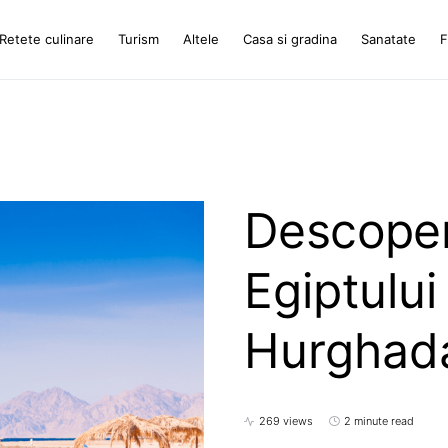
Retete culinare
Turism
Altele
Casa si gradina
Sanatate
F
Descope
Egiptului
Hurghad
269 views
2 minute read