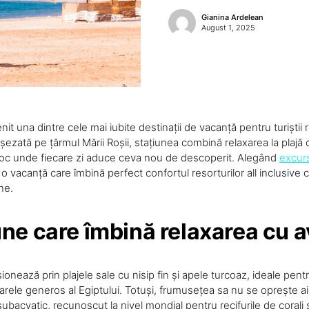
Gianina Ardelean
August 1, 2025
t una dintre cele mai iubite destinații de vacanță pentru turiștii 
ezată pe țărmul Mării Roșii, stațiunea combină relaxarea la plajă 
n loc unde fiecare zi aduce ceva nou de descoperit. Alegând
excur
i o vacanță care îmbină perfect confortul resorturilor all inclusive
ne.
une care îmbină relaxarea cu 
nează prin plajele sale cu nisip fin și apele turcoaz, ideale pent
rele generos al Egiptului. Totuși, frumusețea sa nu se oprește ai
ubacvatic, recunoscut la nivel mondial pentru recifurile de corali