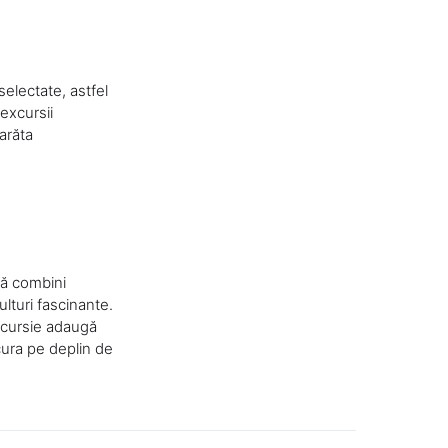
selectate, astfel
 excursii
 arăta
să combini
lturi fascinante.
 excursie adaugă
ucura pe deplin de