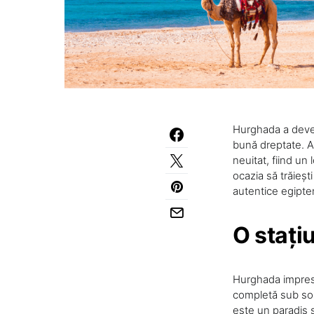
Hurghada a deveni
bună dreptate. Aș
neuitat, fiind u
ocazia să trăieșt
autentice egipte
O stați
Hurghada impresio
completă sub soa
este un paradis s