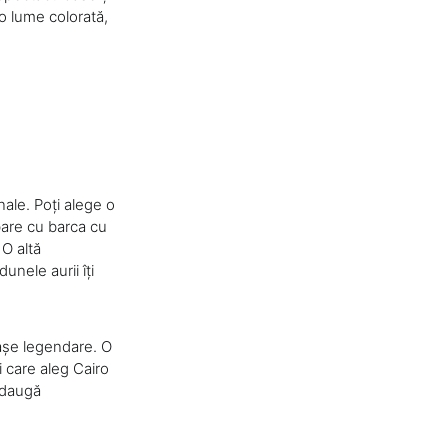
o lume colorată,
ale. Poți alege o
mbare cu barca cu
 O altă
unele aurii îți
rașe legendare. O
i care aleg Cairo
adaugă