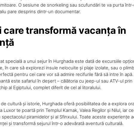
imitoare. O sesiune de snorkeling sau scufundări te va purta într-
aliu pare desprins dintr-un documentar.
i care transformă vacanța în
nță
t specială a unui sejur în Hurghada este dată de excursiile opțion
, în care să explorezi insule nelocuite și plaje izolate, sau o pli
rfectă pentru cei care vor să admire recifurile fără să intre în apă.
antă este safariul în deșert – călătoria cu jeep-ul sau ATV-ul prin d
hip al Egiptului, complet diferit de cel al litoralului.
 de cultură și istorie, Hurghada oferă posibilitatea de a explora o
la Luxor te poartă prin Templul Karnak, Valea Regilor și Nilul, iar ce
 spectacolul piramidelor și al Sfinxului. Toate aceste experiențe 
ei și transformă sejurul într-o adevărată aventură culturală.