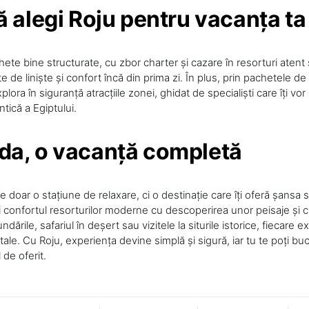
ă alegi Roju pentru vacanța ta
chete bine structurate, cu zbor charter și cazare în resorturi atent 
te de liniște și confort încă din prima zi. În plus, prin pachetele de
ora în siguranță atracțiile zonei, ghidat de specialiști care îți vor
tică a Egiptului.
da, o vacanță completă
doar o stațiune de relaxare, ci o destinație care îți oferă șansa 
 confortul resorturilor moderne cu descoperirea unor peisaje și cu
ndările, safariul în deșert sau vizitele la siturile istorice, fiecare
tale. Cu Roju, experiența devine simplă și sigură, iar tu te poți b
 de oferit.