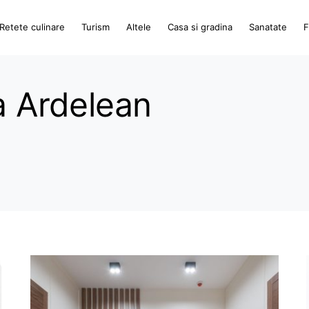
Retete culinare
Turism
Altele
Casa si gradina
Sanatate
F
a Ardelean