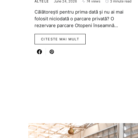
ALTELE
June 24, 2026
74 views
3 minute read
Călătorești pentru prima dată și nu ai mai
folosit niciodată o parcare privată? O
rezervare parcare Otopeni înseamnă…
CITESTE MAI MULT