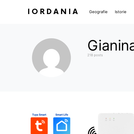
IORDANIA
Geografie
Istorie
Gianin
218 posts