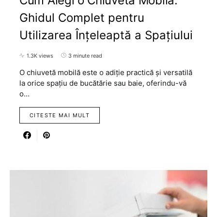
Cum Alegi o Chiuvetă Mobilă:
Ghidul Complet pentru
Utilizarea Înțeleaptă a Spațiului
1.3K views
3 minute read
O chiuvetă mobilă este o adiție practică și versatilă
la orice spațiu de bucătărie sau baie, oferindu-vă
o…
CITESTE MAI MULT