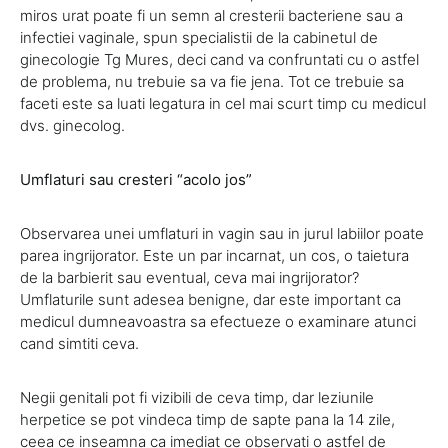
miros urat poate fi un semn al cresterii bacteriene sau a
infectiei vaginale, spun specialistii de la cabinetul de
ginecologie Tg Mures, deci cand va confruntati cu o astfel
de problema, nu trebuie sa va fie jena. Tot ce trebuie sa
faceti este sa luati legatura in cel mai scurt timp cu medicul
dvs. ginecolog.
Umflaturi sau cresteri “acolo jos”
Observarea unei umflaturi in vagin sau in jurul labiilor poate
parea ingrijorator. Este un par incarnat, un cos, o taietura
de la barbierit sau eventual, ceva mai ingrijorator?
Umflaturile sunt adesea benigne, dar este important ca
medicul dumneavoastra sa efectueze o examinare atunci
cand simtiti ceva.
Negii genitali pot fi vizibili de ceva timp, dar leziunile
herpetice se pot vindeca timp de sapte pana la 14 zile,
ceea ce inseamna ca imediat ce observati o astfel de