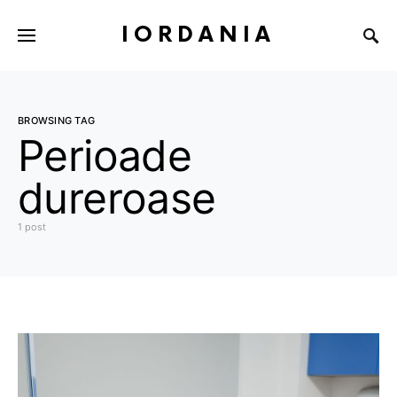
IORDANIA
BROWSING TAG
Perioade
dureroase
1 post