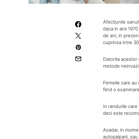
Afectiunile sanul
daca in anii 197
de ani, in prezen
cuprinsa intre 30
Datorita acestor 
metode neinvaziv
Femeile care au 
fiind o examinare
In randurile care
deci este recoman
Asadar, in momen
autopalparii, sa