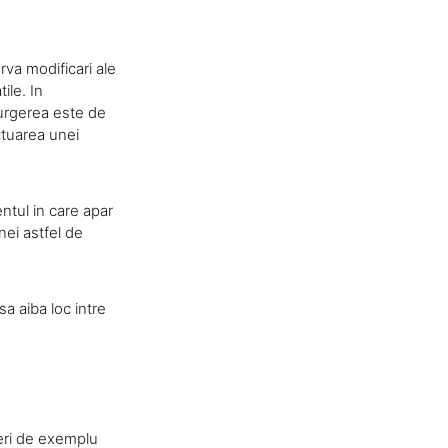
a modificari ale
ile. In
urgerea este de
tuarea unei
ntul in care apar
ei astfel de
a aiba loc intre
eri de exemplu