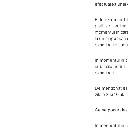
efectuarea unei e
Este recomandat
pielii la niveul s
momentul in care
la un singur san
examinari a sanul
In momentul in c
sub axile noduli
examinari.
De mentionat est
zilele 3 si 10 ale
Ce se poate des
In momentul in c