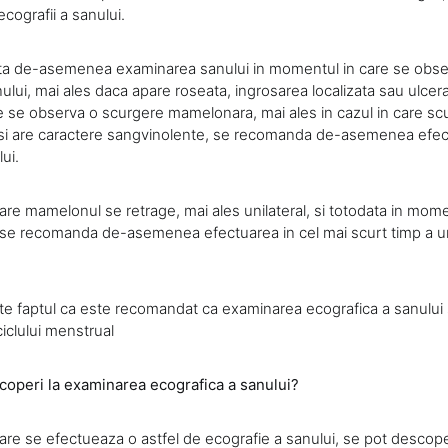
cografii a sanului.
a de-asemenea examinarea sanului in momentul in care se observ
anului, mai ales daca apare roseata, ingrosarea localizata sau ulcerat
 se observa o scurgere mamelonara, mai ales in cazul in care sc
 si are caractere sangvinolente, se recomanda de-asemenea efec
ui.
are mamelonul se retrage, mai ales unilateral, si totodata in mome
, se recomanda de-asemenea efectuarea in cel mai scurt timp a un
e faptul ca este recomandat ca examinarea ecografica a sanului s
 ciclului menstrual
coperi la examinarea ecografica a sanului?
are se efectueaza o astfel de ecografie a sanului, se pot descop