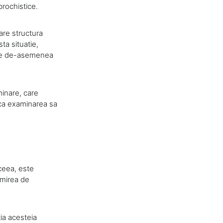
brochistice.
are structura
ta situatie,
nte de-asemenea
minare, care
t ca examinarea sa
aceea, este
umirea de
ia acesteia