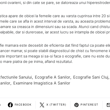
nii ovarieni, si din cate se pare, se datoreaza unui hiperestrode
tica apare de obicei la femeile care au varsta cuprinsa intre 20 si 
eile care se afla in acest interval de varsta, au aceasta problema
mamare sa creasca in dimensiuni sau sa scada. Atunci cand chistur
alpabile, dar si dureroase, iar acest lucru se intampla de obicei 
fie mamara este deosebit de eficienta dat fiind faptul ca poate el
ancer mamar, si poate stabili diagnosticul de chist cu fenomene i
te important sa meaga si sa-si faca o ecografie, care nu este dur
 o mare piatra de pe inima, afland rezultatul.
fectiunile Sanului
,
Ecografie A Sanilor
,
Ecografie Sani Cluj
,
anilor
,
Examinare Imagistica A Sanilor
s
FACEBOOK
X (TWITTER)
PINTEREST