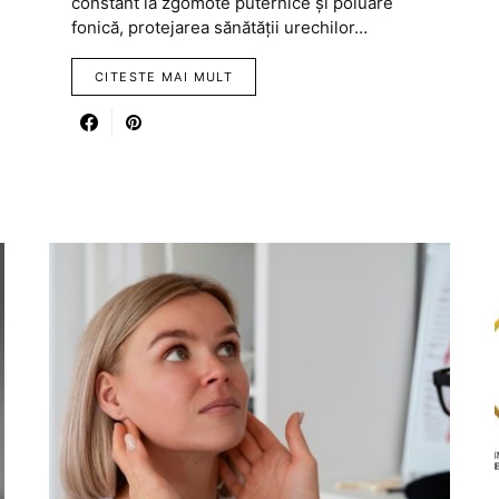
constant la zgomote puternice și poluare
fonică, protejarea sănătății urechilor…
CITESTE MAI MULT