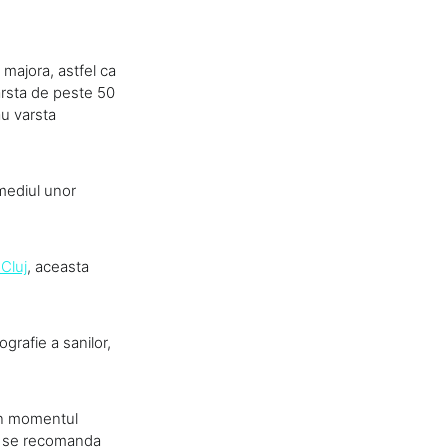
 majora, astfel ca
arsta de peste 50
au varsta
rmediul unor
 Cluj
, aceasta
grafie a sanilor,
 in momentul
i, se recomanda