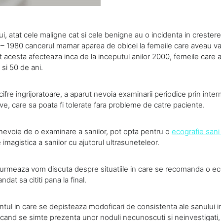
ui, atat cele maligne cat si cele benigne au o incidenta in crestere
0 – 1980 cancerul mamar aparea de obicei la femeile care aveau v
t acesta afecteaza inca de la inceputul anilor 2000, femeile care 
 si 50 de ani.
cifre ingrijoratoare, a aparut nevoia examinarii periodice prin inte
e, care sa poata fi tolerate fara probleme de catre paciente.
nevoie de o examinare a sanilor, pot opta pentru o
ecografie sani
 imagistica a sanilor cu ajutorul ultrasuneteleor.
 urmeaza vom discuta despre situatiile in care se recomanda o eco
dat sa cititi pana la final.
tul in care se depisteaza modoficari de consistenta ale sanului
u cand se simte prezenta unor noduli necunoscuti si neinvestigat