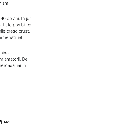
nism.
40 de ani. In jur
. Este posibil ca
ile cresc brust,
premenstrual
imina
nflamatorii. De
eroasa, iar in
MAIL