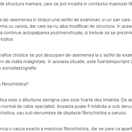
de structura mamara, care se pot incadra in contextul mastozei fi
 de-asemenea in timpul unei astfel de examinari, si un san care 
ma cu varsta, dar care sa nu aiba modificari de structura. In aceas
sa continue autopalparea postmenstruala, si trebuie sa se prezi
riodice.
grafice chistice se pot descoperi de-asemenea la o astfel de exa
ni de inalta malignitate. In aceasta situatie, este foarteimportan
o sonoelastografie.
fibrochistica?
tica este o afectiune benigna care este foarte des intalnita. De 
normal de catre specialisti. Aceasta poate fi intalnita si sub den
histica, sau sub denumirea de displazie fibrochistica a sanului.
nca o cauza exacta a mastozei fibrochistice, dar se pare ca aparit