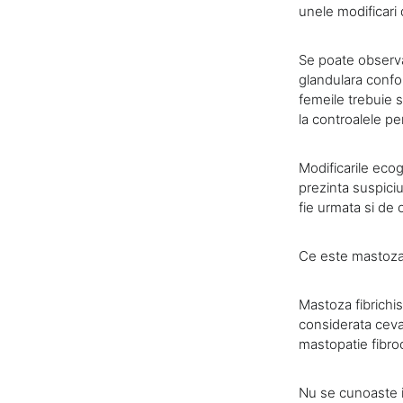
unele modificari 
Se poate observa
glandulara confor
femeile trebuie 
la controalele pe
Modificarile eco
prezinta suspiciu
fie urmata si de 
Ce este mastoza 
Mastoza fibrichis
considerata ceva 
mastopatie fibroc
Nu se cunoaste i