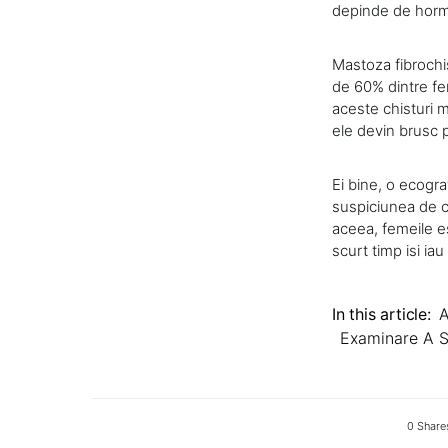
depinde de hormo
Mastoza fibrochis
de 60% dintre fem
aceste chisturi 
ele devin brusc p
Ei bine, o ecogra
suspiciunea de c
aceea, femeile es
scurt timp isi iau
In this article:
A
Examinare A S
0 Share