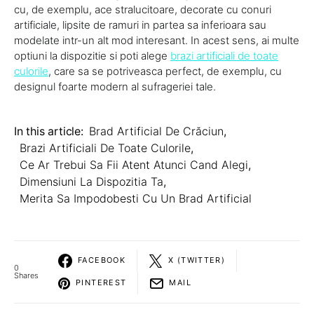
cu, de exemplu, ace stralucitoare, decorate cu conuri
artificiale, lipsite de ramuri in partea sa inferioara sau
modelate intr-un alt mod interesant. In acest sens, ai multe
optiuni la dispozitie si poti alege
brazi artificiali de toate
culorile
, care sa se potriveasca perfect, de exemplu, cu
designul foarte modern al sufrageriei tale.
In this article:
Brad Artificial De Crăciun
,
Brazi Artificiali De Toate Culorile
,
Ce Ar Trebui Sa Fii Atent Atunci Cand Alegi
,
Dimensiuni La Dispozitia Ta
,
Merita Sa Impodobesti Cu Un Brad Artificial
FACEBOOK
X (TWITTER)
0
Shares
PINTEREST
MAIL