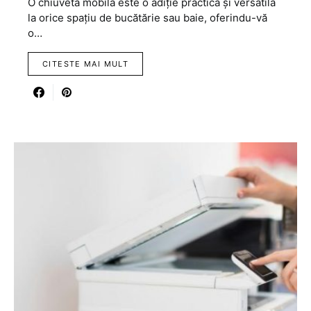
O chiuvetă mobilă este o adiție practică și versatilă
la orice spațiu de bucătărie sau baie, oferindu-vă
o…
CITESTE MAI MULT