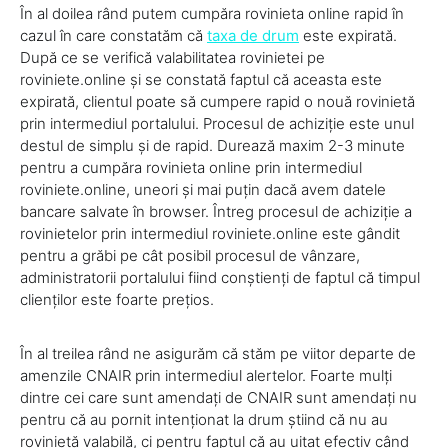
În al doilea rând putem cumpăra rovinieta online rapid în
cazul în care constatăm că
taxa de drum
este expirată.
După ce se verifică valabilitatea rovinietei pe
roviniete.online și se constată faptul că aceasta este
expirată, clientul poate să cumpere rapid o nouă rovinietă
prin intermediul portalului. Procesul de achiziție este unul
destul de simplu și de rapid. Durează maxim 2-3 minute
pentru a cumpăra rovinieta online prin intermediul
roviniete.online, uneori și mai puțin dacă avem datele
bancare salvate în browser. Întreg procesul de achiziție a
rovinietelor prin intermediul roviniete.online este gândit
pentru a grăbi pe cât posibil procesul de vânzare,
administratorii portalului fiind conștienți de faptul că timpul
clienților este foarte prețios.
În al treilea rând ne asigurăm că stăm pe viitor departe de
amenzile CNAIR prin intermediul alertelor. Foarte mulți
dintre cei care sunt amendați de CNAIR sunt amendați nu
pentru că au pornit intenționat la drum știind că nu au
rovinietă valabilă, ci pentru faptul că au uitat efectiv când