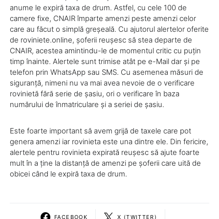
anume le expiră taxa de drum. Astfel, cu cele 100 de
camere fixe, CNAIR împarte amenzi peste amenzi celor
care au făcut o simplă greșeală. Cu ajutorul alertelor oferite
de roviniete.online, șoferii reușesc să stea departe de
CNAIR, acestea amintindu-le de momentul critic cu puțin
timp înainte. Alertele sunt trimise atât pe e-Mail dar și pe
telefon prin WhatsApp sau SMS. Cu asemenea măsuri de
siguranță, nimeni nu va mai avea nevoie de o verificare
rovinietă fără serie de șasiu, ori o verificare în baza
numărului de înmatriculare și a seriei de șasiu.
Este foarte important să avem grijă de taxele care pot
genera amenzi iar rovinieta este una dintre ele. Din fericire,
alertele pentru rovinieta expirată reușesc să ajute foarte
mult în a ține la distanță de amenzi pe șoferii care uită de
obicei când le expiră taxa de drum.
FACEBOOK
X (TWITTER)