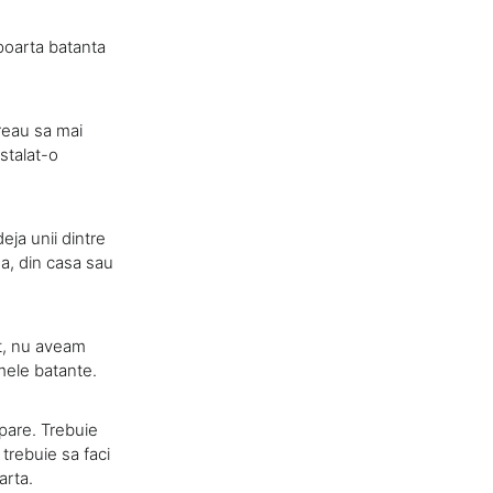
 poarta batanta
reau sa mai
stalat-o
eja unii dintre
a, din casa sau
at, nu aveam
 mele batante.
 pare. Trebuie
trebuie sa faci
arta.