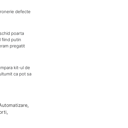
eronerie defecte
eschid poarta
fiind putin
 eram pregatit
umpara kit-ul de
ltumit ca pot sa
 Automatizare
,
orti
,