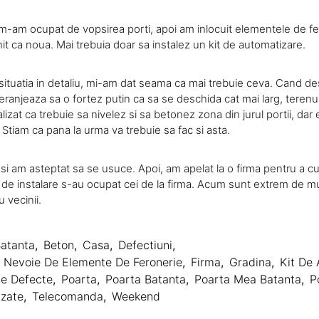
 m-am ocupat de vopsirea porti, apoi am inlocuit elementele de f
it ca noua. Mai trebuia doar sa instalez un kit de automatizare.
 situatia in detaliu, mi-am dat seama ca mai trebuie ceva. Cand d
anjeaza sa o fortez putin ca sa se deschida cat mai larg, terenul 
lizat ca trebuie sa nivelez si sa betonez zona din jurul portii, dar
Stiam ca pana la urma va trebuie sa fac si asta.
si am asteptat sa se usuce. Apoi, am apelat la o firma pentru a c
r de instalare s-au ocupat cei de la firma. Acum sunt extrem de mu
 vecinii.
atanta
,
Beton
,
Casa
,
Defectiuni
,
Ai Nevoie De Elemente De Feronerie
,
Firma
,
Gradina
,
Kit De
le Defecte
,
Poarta
,
Poarta Batanta
,
Poarta Mea Batanta
,
P
izate
,
Telecomanda
,
Weekend