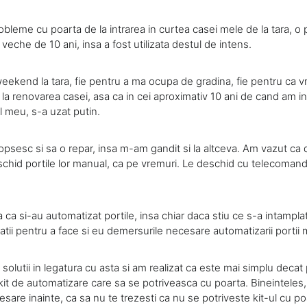
bleme cu poarta de la intrarea in curtea casei mele de la tara, o
veche de 10 ani, insa a fost utilizata destul de intens.
weekend la tara, fie pentru a ma ocupa de gradina, fie pentru ca v
 la renovarea casei, asa ca in cei aproximativ 10 ani de cand am in
l meu, s-a uzat putin.
opsesc si sa o repar, insa m-am gandit si la altceva. Am vazut ca d
schid portile lor manual, ca pe vremuri. Le deschid cu telecomand
ca si-au automatizat portile, insa chiar daca stiu ce s-a intampl
atii pentru a face si eu demersurile necesare automatizarii portii
solutii in legatura cu asta si am realizat ca este mai simplu decat
kit de automatizare care sa se potriveasca cu poarta. Bineinteles, 
sare inainte, ca sa nu te trezesti ca nu se potriveste kit-ul cu po