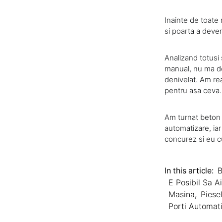
Inainte de toate
si poarta a deven
Analizand totusi
manual, nu ma der
denivelat. Am rea
pentru asa ceva. 
Am turnat beton 
automatizare, ia
concurez si eu cu
In this article:
B
E Posibil Sa 
Masina
,
Piese
Porti Automat