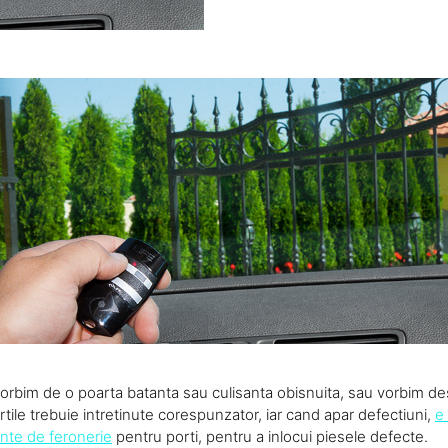
vorbim de o poarta batanta sau culisanta obisnuita, sau vorbim de
tile trebuie intretinute corespunzator, iar cand apar defectiuni,
e 
nte de feronerie
pentru porti, pentru a inlocui piesele defecte.