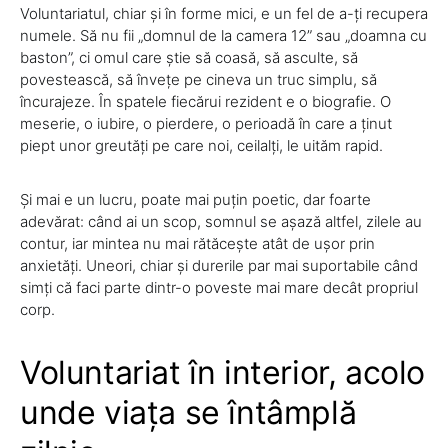
Voluntariatul, chiar și în forme mici, e un fel de a-ți recupera
numele. Să nu fii „domnul de la camera 12” sau „doamna cu
baston”, ci omul care știe să coasă, să asculte, să
povestească, să învețe pe cineva un truc simplu, să
încurajeze. În spatele fiecărui rezident e o biografie. O
meserie, o iubire, o pierdere, o perioadă în care a ținut
piept unor greutăți pe care noi, ceilalți, le uităm rapid.
Și mai e un lucru, poate mai puțin poetic, dar foarte
adevărat: când ai un scop, somnul se așază altfel, zilele au
contur, iar mintea nu mai rătăcește atât de ușor prin
anxietăți. Uneori, chiar și durerile par mai suportabile când
simți că faci parte dintr-o poveste mai mare decât propriul
corp.
Voluntariat în interior, acolo
unde viața se întâmplă