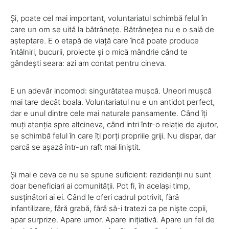
Și, poate cel mai important, voluntariatul schimbă felul în
care un om se uită la bătrânețe. Bătrânețea nu e o sală de
așteptare. E o etapă de viață care încă poate produce
întâlniri, bucurii, proiecte și o mică mândrie când te
gândești seara: azi am contat pentru cineva.
E un adevăr incomod: singurătatea mușcă. Uneori mușcă
mai tare decât boala. Voluntariatul nu e un antidot perfect,
dar e unul dintre cele mai naturale pansamente. Când îți
muți atenția spre altcineva, când intri într-o relație de ajutor,
se schimbă felul în care îți porți propriile griji. Nu dispar, dar
parcă se așază într-un raft mai liniștit.
Și mai e ceva ce nu se spune suficient: rezidenții nu sunt
doar beneficiari ai comunității. Pot fi, în același timp,
susținători ai ei. Când le oferi cadrul potrivit, fără
infantilizare, fără grabă, fără să-i tratezi ca pe niște copii,
apar surprize. Apare umor. Apare inițiativă. Apare un fel de