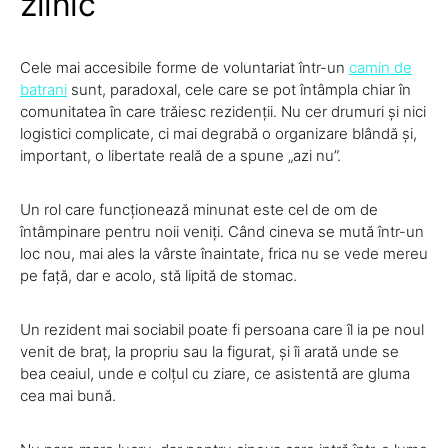
zilnic
Cele mai accesibile forme de voluntariat într-un
camin de
batrani
sunt, paradoxal, cele care se pot întâmpla chiar în
comunitatea în care trăiesc rezidenții. Nu cer drumuri și nici
logistici complicate, ci mai degrabă o organizare blândă și,
important, o libertate reală de a spune „azi nu”.
Un rol care funcționează minunat este cel de om de
întâmpinare pentru noii veniți. Când cineva se mută într-un
loc nou, mai ales la vârste înaintate, frica nu se vede mereu
pe față, dar e acolo, stă lipită de stomac.
Un rezident mai sociabil poate fi persoana care îl ia pe noul
venit de braț, la propriu sau la figurat, și îi arată unde se
bea ceaiul, unde e colțul cu ziare, ce asistentă are gluma
cea mai bună.