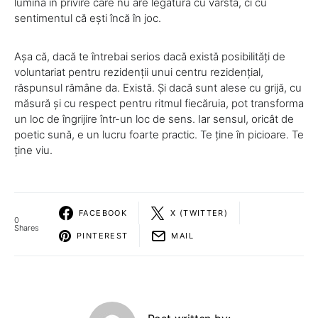
lumină în privire care nu are legătură cu vârsta, ci cu
sentimentul că ești încă în joc.
Așa că, dacă te întrebai serios dacă există posibilități de
voluntariat pentru rezidenții unui centru rezidențial,
răspunsul rămâne da. Există. Și dacă sunt alese cu grijă, cu
măsură și cu respect pentru ritmul fiecăruia, pot transforma
un loc de îngrijire într-un loc de sens. Iar sensul, oricât de
poetic sună, e un lucru foarte practic. Te ține în picioare. Te
ține viu.
FACEBOOK
X (TWITTER)
0
Shares
PINTEREST
MAIL