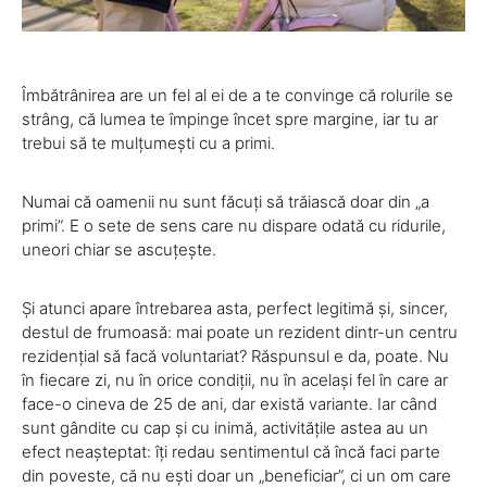
Îmbătrânirea are un fel al ei de a te convinge că rolurile se
strâng, că lumea te împinge încet spre margine, iar tu ar
trebui să te mulțumești cu a primi.
Numai că oamenii nu sunt făcuți să trăiască doar din „a
primi”. E o sete de sens care nu dispare odată cu ridurile,
uneori chiar se ascuțește.
Și atunci apare întrebarea asta, perfect legitimă și, sincer,
destul de frumoasă: mai poate un rezident dintr-un centru
rezidențial să facă voluntariat? Răspunsul e da, poate. Nu
în fiecare zi, nu în orice condiții, nu în același fel în care ar
face-o cineva de 25 de ani, dar există variante. Iar când
sunt gândite cu cap și cu inimă, activitățile astea au un
efect neașteptat: îți redau sentimentul că încă faci parte
din poveste, că nu ești doar un „beneficiar”, ci un om care