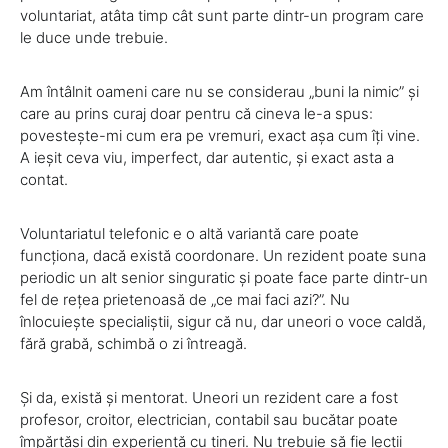
voluntariat, atâta timp cât sunt parte dintr-un program care
le duce unde trebuie.
Am întâlnit oameni care nu se considerau „buni la nimic” și
care au prins curaj doar pentru că cineva le-a spus:
povestește-mi cum era pe vremuri, exact așa cum îți vine.
A ieșit ceva viu, imperfect, dar autentic, și exact asta a
contat.
Voluntariatul telefonic e o altă variantă care poate
funcționa, dacă există coordonare. Un rezident poate suna
periodic un alt senior singuratic și poate face parte dintr-un
fel de rețea prietenoasă de „ce mai faci azi?”. Nu
înlocuiește specialiștii, sigur că nu, dar uneori o voce caldă,
fără grabă, schimbă o zi întreagă.
Și da, există și mentorat. Uneori un rezident care a fost
profesor, croitor, electrician, contabil sau bucătar poate
împărtăși din experiență cu tineri. Nu trebuie să fie lecții