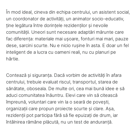
În mod ideal, cineva din echipa centrului, un asistent social,
un coordonator de activități, un animator socio-educativ,
ține legătura între dorințele rezidenților și nevoile
comunității. Uneori sunt necesare adaptări mărunte care
fac diferența: materiale mai ușoare, fonturi mai mari, pauze
dese, sarcini scurte. Nu e nicio rușine în asta. E doar un fel
inteligent de a lucra cu oameni reali, nu cu planuri pe
hârtie.
Contează și siguranța. Dacă vorbim de activități în afara
centrului, trebuie evaluat riscul, transportul, starea de
sănătate, oboseala. De multe ori, cea mai bună idee e să
aduci comunitatea înăuntru. Elevi care vin să citească
împreună, voluntari care vin la o seară de povești,
organizații care propun proiecte scurte și clare. Așa,
rezidenții pot participa fără să fie epuizați de drum, iar
întâlnirea rămâne plăcută, nu un test de anduranță.