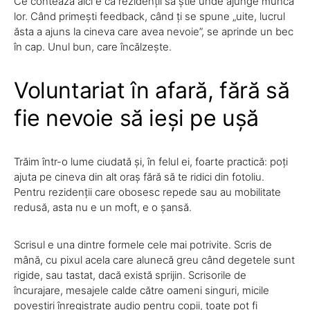
Ce contează aici e ca rezidenții să știe unde ajunge munca
lor. Când primești feedback, când ți se spune „uite, lucrul
ăsta a ajuns la cineva care avea nevoie”, se aprinde un bec
în cap. Unul bun, care încălzește.
Voluntariat în afară, fără să
fie nevoie să ieși pe ușă
Trăim într-o lume ciudată și, în felul ei, foarte practică: poți
ajuta pe cineva din alt oraș fără să te ridici din fotoliu.
Pentru rezidenții care obosesc repede sau au mobilitate
redusă, asta nu e un moft, e o șansă.
Scrisul e una dintre formele cele mai potrivite. Scris de
mână, cu pixul acela care alunecă greu când degetele sunt
rigide, sau tastat, dacă există sprijin. Scrisorile de
încurajare, mesajele calde către oameni singuri, micile
povestiri înregistrate audio pentru copii, toate pot fi