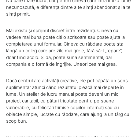
Nu pare mare lucru, dar pentru cineva care intră într-o lume
necunoscută, e diferența dintre a te simți abandonat și a te
simți primit.
Mai există și sprijinul discret între rezidenți. Cineva cu
vedere mai bună poate citi o scrisoare sau poate ajuta la
completarea unui formular. Cineva cu răbdare poate sta
lângă un coleg care are zile mai grele, fără să-l „repare”,
doar fiind acolo. Și da, poate sună sentimental, dar
compania e o formă de îngrijire. Uneori cea mai grea.
Dacă centrul are activități creative, ele pot căpăta un sens
suplimentar atunci când rezultatul pleacă mai departe în
lume. Un atelier de lucru manual poate deveni un mic
proiect caritabil, cu pături tricotate pentru persoane
vulnerabile, cu felicitări trimise copiilor internați sau cu
obiecte simple, lucrate cu răbdare, care ajung la un târg cu
scop bun.