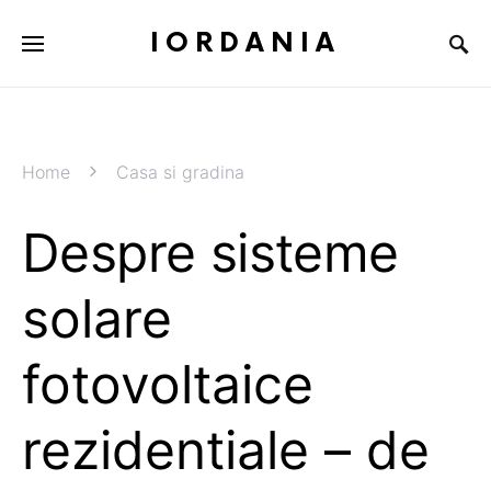
IORDANIA
Home
Casa si gradina
Despre sisteme
solare
fotovoltaice
rezidentiale – de