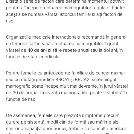
Există o serie de factori care determină momentul potrivit
pentru a începe efectuarea mamografiilor regulate. Printre
aceștia se numără vârsta, istoricul familial și alți factori de
risc.
Organizațiile medicale internaționale recomandă în general
ca femeile să înceapă efectuarea mamografiilor în jurul
vârstei de 40 de ani și să le repete anual sau la doi ani, în
funcție de sfatul medicului.
Pentru femeile cu antecedente familiale de cancer mamar
sau cu mutații genetice BRCA1 și BRCA2, screeningul
mamografic poate începe mult mai devreme, în jurul vârstei
de 30 de ani, iar frecvența mamografiilor poate fi stabilită în
funcție de risc.
De asemenea, femeile care prezintă simptome precum
durere persistentă, modificări de formă sau mărime ale
sânilor ori apariția unor noduli, trebuie să consulte medicul