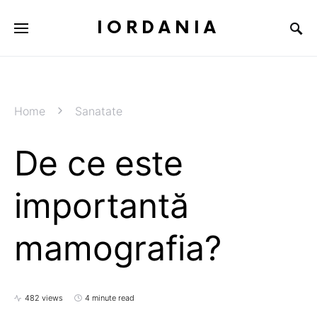
IORDANIA
Home
Sanatate
De ce este
importantă
mamografia?
482 views
4 minute read