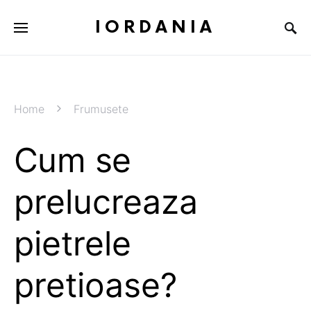
IORDANIA
Home
Frumusete
Cum se
prelucreaza
pietrele
pretioase?