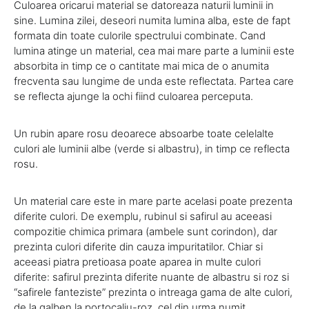
Culoarea oricarui material se datoreaza naturii luminii in
sine. Lumina zilei, deseori numita lumina alba, este de fapt
formata din toate culorile spectrului combinate. Cand
lumina atinge un material, cea mai mare parte a luminii este
absorbita in timp ce o cantitate mai mica de o anumita
frecventa sau lungime de unda este reflectata. Partea care
se reflecta ajunge la ochi fiind culoarea perceputa.
Un rubin apare rosu deoarece absoarbe toate celelalte
culori ale luminii albe (verde si albastru), in timp ce reflecta
rosu.
Un material care este in mare parte acelasi poate prezenta
diferite culori. De exemplu, rubinul si safirul au aceeasi
compozitie chimica primara (ambele sunt corindon), dar
prezinta culori diferite din cauza impuritatilor. Chiar si
aceeasi piatra pretioasa poate aparea in multe culori
diferite: safirul prezinta diferite nuante de albastru si roz si
“safirele fanteziste” prezinta o intreaga gama de alte culori,
de la galben la portocaliu-roz, cel din urma numit