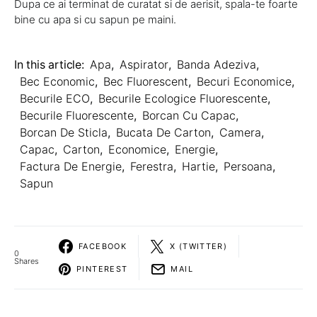
Dupa ce ai terminat de curatat si de aerisit, spala-te foarte
bine cu apa si cu sapun pe maini.
In this article:
Apa
,
Aspirator
,
Banda Adeziva
,
Bec Economic
,
Bec Fluorescent
,
Becuri Economice
,
Becurile ECO
,
Becurile Ecologice Fluorescente
,
Becurile Fluorescente
,
Borcan Cu Capac
,
Borcan De Sticla
,
Bucata De Carton
,
Camera
,
Capac
,
Carton
,
Economice
,
Energie
,
Factura De Energie
,
Ferestra
,
Hartie
,
Persoana
,
Sapun
FACEBOOK
X (TWITTER)
0
Shares
PINTEREST
MAIL