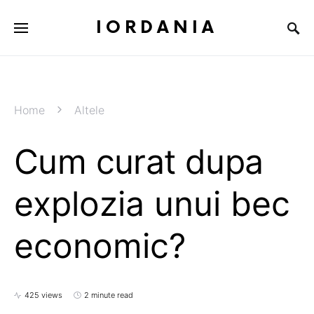
IORDANIA
Home
Altele
Cum curat dupa
explozia unui bec
economic?
425 views
2 minute read