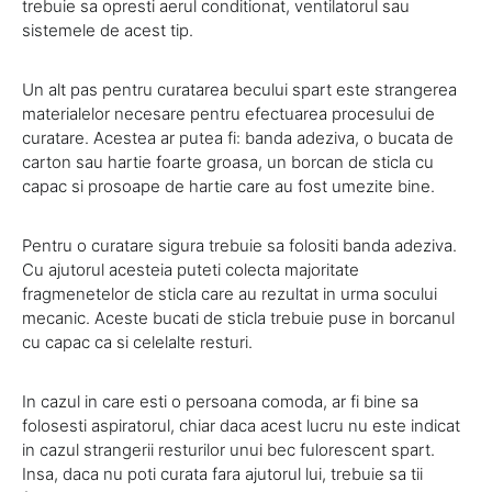
trebuie sa opresti aerul conditionat, ventilatorul sau
sistemele de acest tip.
Un alt pas pentru curatarea becului spart este strangerea
materialelor necesare pentru efectuarea procesului de
curatare. Acestea ar putea fi: banda adeziva, o bucata de
carton sau hartie foarte groasa, un borcan de sticla cu
capac si prosoape de hartie care au fost umezite bine.
Pentru o curatare sigura trebuie sa folositi banda adeziva.
Cu ajutorul acesteia puteti colecta majoritate
fragmenetelor de sticla care au rezultat in urma socului
mecanic. Aceste bucati de sticla trebuie puse in borcanul
cu capac ca si celelalte resturi.
In cazul in care esti o persoana comoda, ar fi bine sa
folosesti aspiratorul, chiar daca acest lucru nu este indicat
in cazul strangerii resturilor unui bec fulorescent spart.
Insa, daca nu poti curata fara ajutorul lui, trebuie sa tii