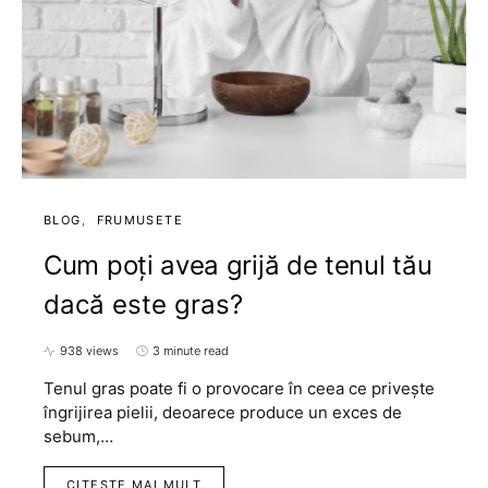
BLOG
FRUMUSETE
Cum poți avea grijă de tenul tău
dacă este gras?
938 views
3 minute read
Tenul gras poate fi o provocare în ceea ce privește
îngrijirea pielii, deoarece produce un exces de
sebum,…
CITESTE MAI MULT