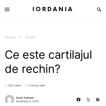
IORDANIA
Home
Altele
Ce este cartilajul
de rechin?
530 views
3 minute read
Aurel Tudoran
December 9, 2020