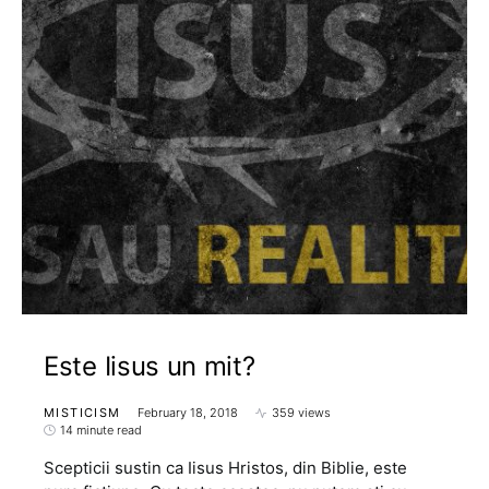
Este Iisus un mit?
MISTICISM
February 18, 2018
359 views
14 minute read
Scepticii sustin ca Iisus Hristos, din Biblie, este