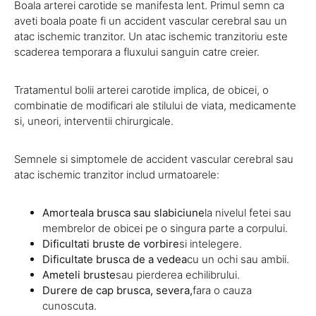
Boala arterei carotide se manifesta lent. Primul semn ca
aveti boala poate fi un accident vascular cerebral sau un
atac ischemic tranzitor. Un atac ischemic tranzitoriu este
scaderea temporara a fluxului sanguin catre creier.
Tratamentul bolii arterei carotide implica, de obicei, o
combinatie de modificari ale stilului de viata, medicamente
si, uneori, interventii chirurgicale.
Semnele si simptomele de accident vascular cerebral sau
atac ischemic tranzitor includ urmatoarele:
Amorteala brusca sau slabiciune
la nivelul fetei sau
membrelor de obicei pe o singura parte a corpului.
Dificultati bruste de vorbire
si intelegere.
Dificultate brusca de a vedea
cu un ochi sau ambii.
Ameteli bruste
sau pierderea echilibrului.
Durere de cap brusca, severa,
fara o cauza
cunoscuta.