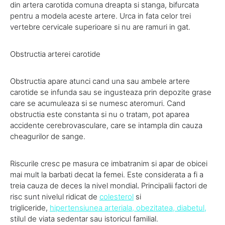
din artera carotida comuna dreapta si stanga, bifurcata
pentru a modela aceste artere. Urca in fata celor trei
vertebre cervicale superioare si nu are ramuri in gat.
Obstructia arterei carotide
Obstructia apare atunci cand una sau ambele artere
carotide se infunda sau se ingusteaza prin depozite grase
care se acumuleaza si se numesc ateromuri.
Cand
obstructia este constanta si nu o tratam, pot aparea
accidente cerebrovasculare, care se intampla din cauza
cheagurilor de sange.
Riscurile cresc pe masura ce imbatranim si apar de obicei
mai mult la barbati decat la femei. Este considerata a fi a
treia cauza de deces la nivel mondial
.
Principalii factori de
risc sunt nivelul ridicat de
colesterol
si
trigliceride,
hipertensiunea arteriala, obezitatea, diabetul
,
stilul de viata sedentar sau istoricul familial.