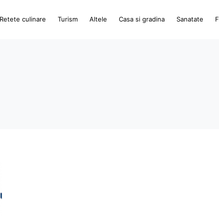
Retete culinare
Turism
Altele
Casa si gradina
Sanatate
F