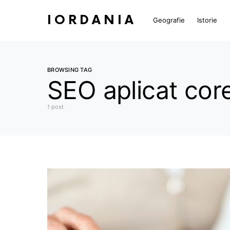
IORDANIA
Geografie
Istorie
BROWSING TAG
SEO aplicat cor
1 post