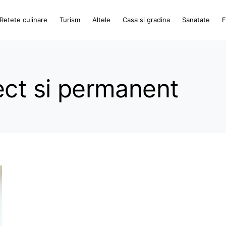
Retete culinare
Turism
Altele
Casa si gradina
Sanatate
F
ect si permanent