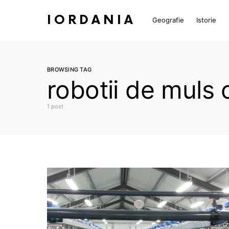
IORDANIA
Geografie
Istorie
BROWSING TAG
robotii de muls 
1 post