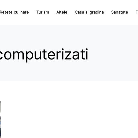
Retete culinare
Turism
Altele
Casa si gradina
Sanatate
F
computerizati