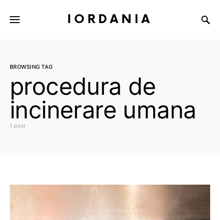
IORDANIA
BROWSING TAG
procedura de
incinerare umana
1 post