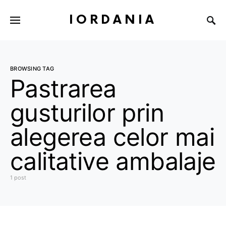
IORDANIA
BROWSING TAG
Pastrarea
gusturilor prin
alegerea celor mai
calitative ambalaje
1 post