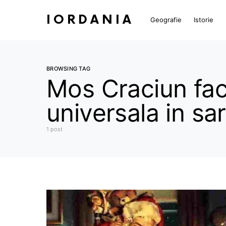
IORDANIA
Geografie
Istorie
BROWSING TAG
Mos Craciun fac
universala in sa
1 post