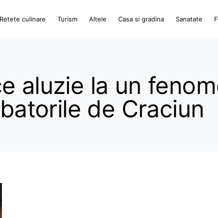
Retete culinare
Turism
Altele
Casa si gradina
Sanatate
F
e aluzie la un feno
rbatorile de Craciun