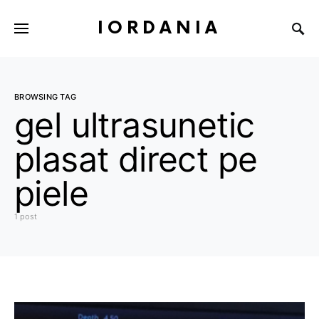
IORDANIA
BROWSING TAG
gel ultrasunetic
plasat direct pe
piele
1 post