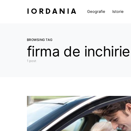
IORDANIA
Geografie
Istorie
BROWSING TAG
firma de inchiri
1 post