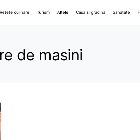
Retete culinare
Turism
Altele
Casa si gradina
Sanatate
F
ere de masini