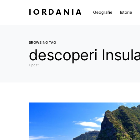
IORDANIA
Geografie
Istorie
BROWSING TAG
descoperi Insul
1 post