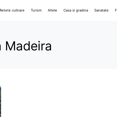
Retete culinare
Turism
Altele
Casa si gradina
Sanatate
F
a Madeira