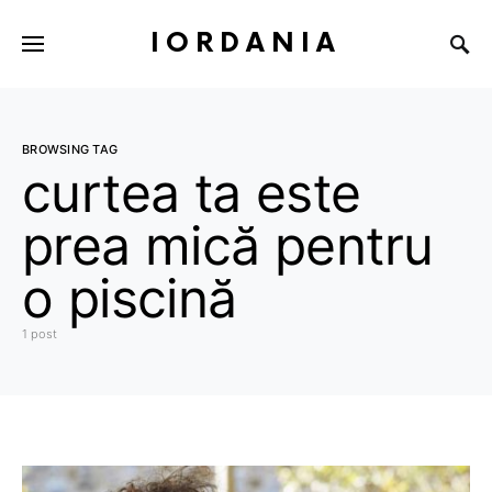
IORDANIA
BROWSING TAG
curtea ta este
prea mică pentru
o piscină
1 post