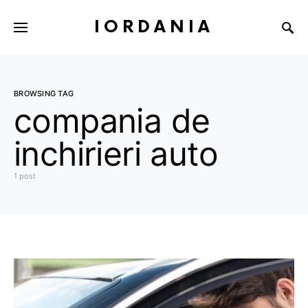
IORDANIA
BROWSING TAG
compania de
inchirieri auto
1 post