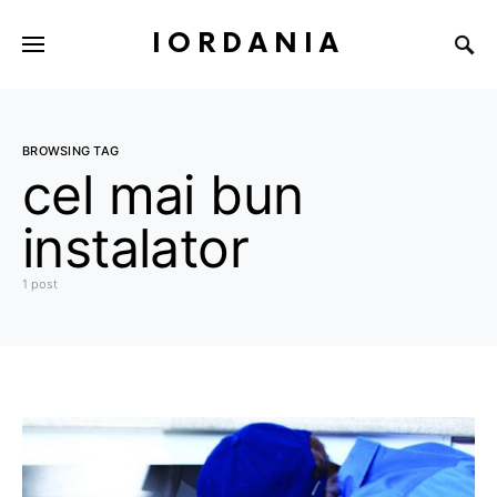
IORDANIA
BROWSING TAG
cel mai bun
instalator
1 post