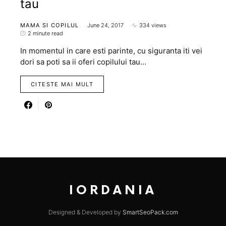
tau
MAMA SI COPILUL
June 24, 2017
334 views
2 minute read
In momentul in care esti parinte, cu siguranta iti vei
dori sa poti sa ii oferi copilului tau…
CITESTE MAI MULT
IORDANIA
Designed & Developed by
SmartSeoPack.com