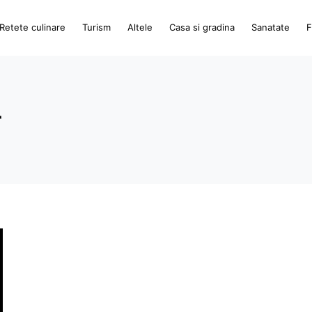
Retete culinare
Turism
Altele
Casa si gradina
Sanatate
F
r