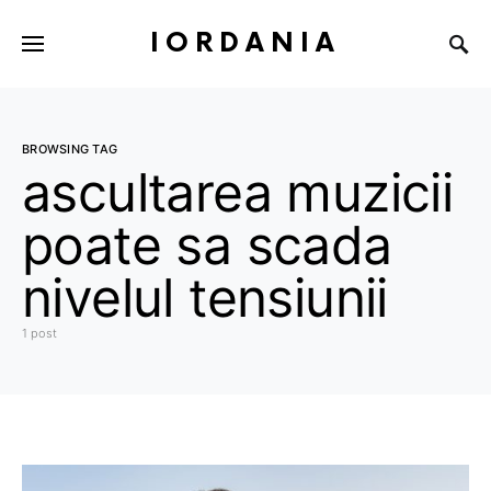
IORDANIA
BROWSING TAG
ascultarea muzicii
poate sa scada
nivelul tensiunii
1 post