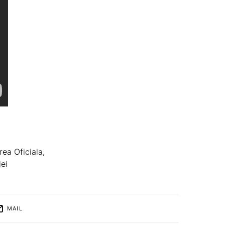
ea Oficiala
,
ei
MAIL