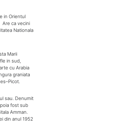
e in Orientul
. Are ca vecini
oritatea Nationala
sta Marii
fle in sud,
arte cu Arabia
ingura graniata
kes–Picot.
cul sau. Denumit
poia fost sub
apitala Amman.
ei din anul 1952