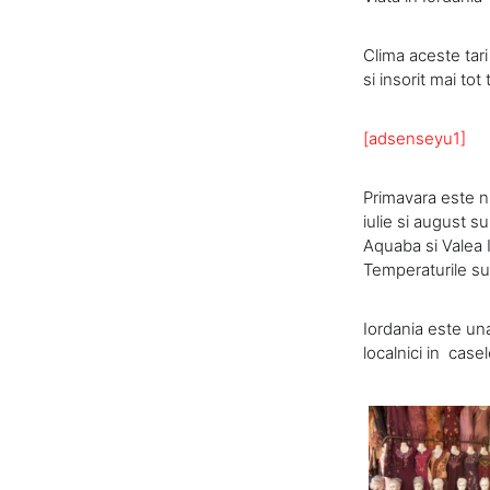
Clima aceste tar
si insorit mai t
[adsenseyu1]
Primavara este nu
iulie si august s
Aquaba si Valea I
Temperaturile sun
Iordania este una 
localnici in casel