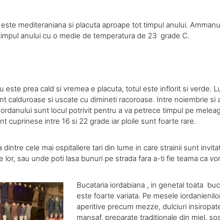
i este mediteraniana si placuta aproape tot timpul anului. Ammanu
ot timpul anului cu o medie de temperatura de 23 grade C.
 este prea cald si vremea e placuta, totul este inflorit si verde. L
unt calduroase si uscate cu dimineti racoroase. Intre noiembrie si a
ordanului sunt locul potrivit pentru a va petrece timpul pe meleag
t cuprinese intre 16 si 22 grade iar ploile sunt foarte rare.
dintre cele mai ospitaliere tari din lume in care strainii sunt invita
e lor, sau unde poti lasa bunuri pe strada fara a-ti fie teama ca vor 
Bucataria iordabiana , in genetal toata buc
este foarte variata. Pe mesele iordanienil
aperitive precum mezze, dulciuri insiropat
mansaf, preparate traditionale din miel, sosu