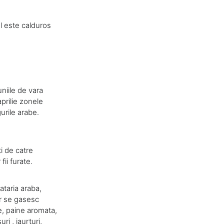
l este calduros
uniile de vara
prilie zonele
urile arabe.
ti de catre
fii furate.
ataria araba,
or se gasesc
e, paine aromata,
ri , iaurturi,