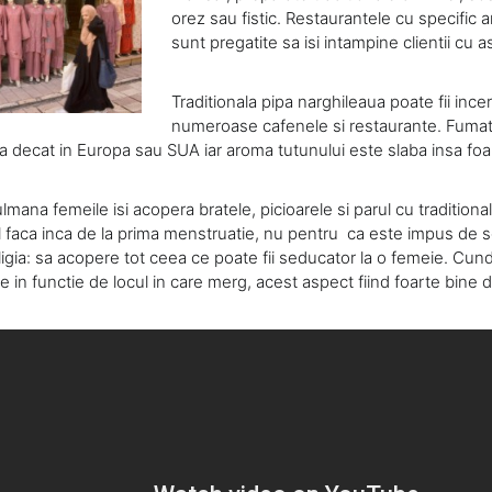
orez sau fistic. Restaurantele cu specific a
sunt pregatite sa isi intampine clientii cu a
Traditionala pipa narghileaua poate fii incer
numeroase cafenele si restaurante. Fumat
a decat in Europa sau SUA iar aroma tutunului este slaba insa fo
lmana femeile isi acopera bratele, picioarele si parul cu traditional
il faca inca de la prima menstruatie, nu pentru ca este impus de 
igia: sa acopere tot ceea ce poate fii seducator la o femeie. Cund
e in functie de locul in care merg, acest aspect fiind foarte bine d