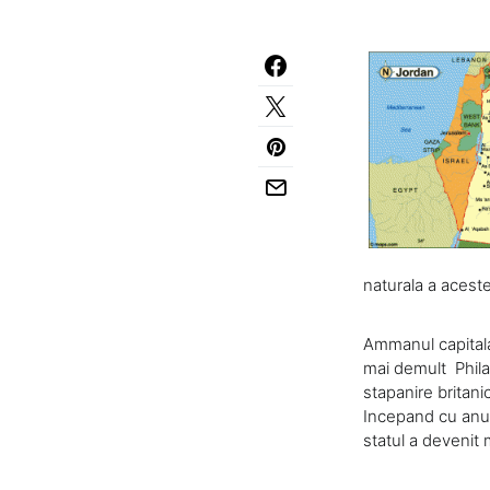
naturala a aceste
Ammanul capitala
mai demult Phila
stapanire britani
Incepand cu anul
statul a devenit 