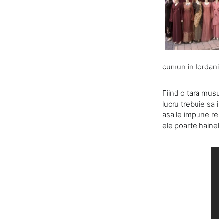
cumun in Iordani
Fiind o tara musu
lucru trebuie sa 
asa le impune rel
ele poarte hainel