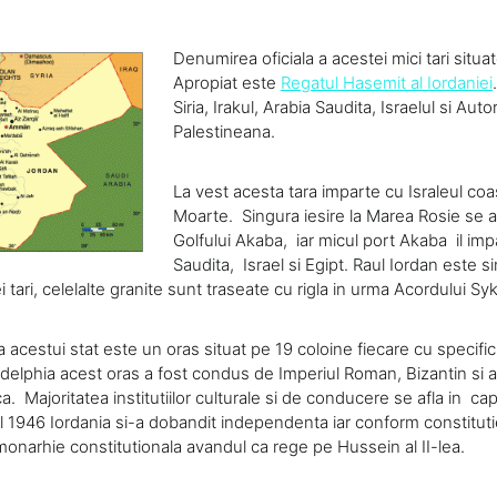
Denumirea oficiala a acestei mici tari situat
Apropiat este
Regatul Hasemit al Iordaniei
Siria, Irakul, Arabia Saudita, Israelul si Aut
Palestineana.
La vest acesta tara imparte cu Israleul coa
Moarte. Singura iesire la Marea Rosie se a
Golfului Akaba, iar micul port Akaba il imp
Saudita, Israel si Egipt. Raul Iordan este s
i tari, celelalte granite sunt traseate cu rigla in urma Acordului Sy
 acestui stat este un oras situat pe 19 coloine fiecare cu specifi
delphia acest oras a fost condus de Imperiul Roman, Bizantin si a
ca. Majoritatea institutiilor culturale si de conducere se afla in c
 1946 Iordania si-a dobandit independenta iar conform constituti
monarhie constitutionala avandul ca rege pe Hussein al II-lea.