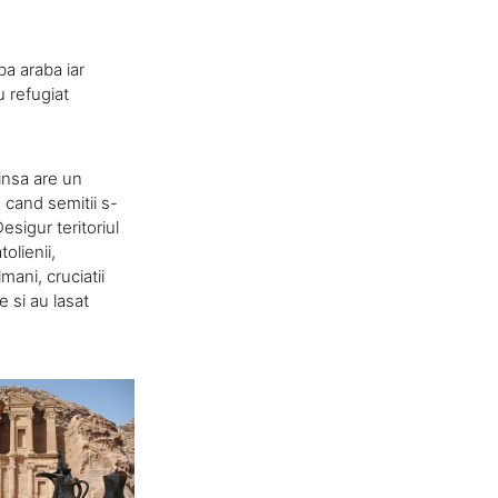
ba araba iar
u refugiat
insa are un
 cand semitii s-
Desigur teritoriul
olienii,
lmani, cruciatii
e si au lasat