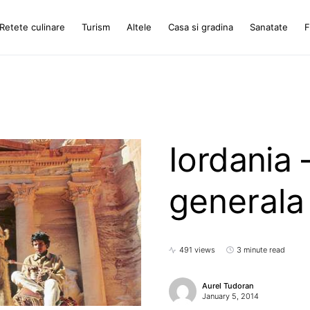
Retete culinare
Turism
Altele
Casa si gradina
Sanatate
F
Iordania 
generala
491 views
3 minute read
Aurel Tudoran
January 5, 2014