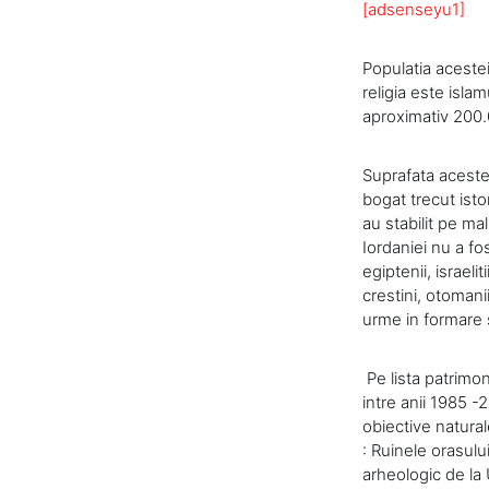
[adsenseyu1]
Populatia acestei
religia este isla
aproximativ 200.0
Suprafata aceste
bogat trecut isto
au stabilit pe mal
Iordaniei nu a fos
egiptenii, israelit
crestini, otomanii
urme in formare s
Pe lista patrimon
intre anii 1985 -
obiective natural
: Ruinele orasulu
arheologic de la