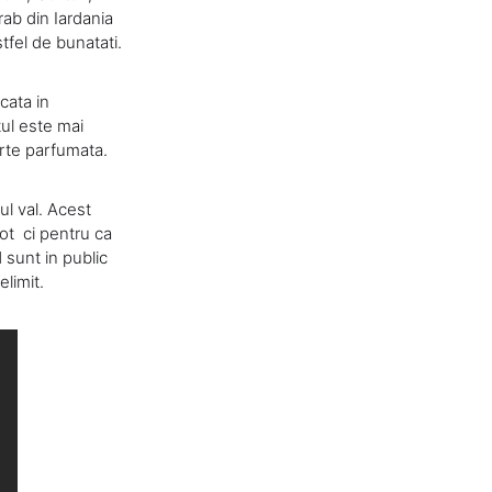
rab din Iardania
stfel de bunatati.
cata in
ul este mai
arte parfumata.
ul val. Acest
sot ci pentru ca
 sunt in public
elimit.