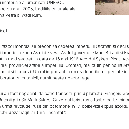
ui imateriale al umanitatii UNESCO
nd cu anul 2005, traditiile culturale ale
ona Petra si Wadi Rum.
icot
ul razboi mondial se preconiza caderea Imperiului Otoman si deci
i imperiu in zona Asiei de vest. Astfel guvernele Marii Britanii si F
iat in mod sectret, in data de 16 mai 1916 Acordul Sykes–Picot. Ac
rea provinciei arabe a Imperiului Otoman, mai putin peninsula Ar
anici si francezi. Un rol important in unirea triburilor dispersate i
borator cu britanicii, numit peste noapte rege.
ui au fost negociati de catre francezi prin diplomatul François Ge
Britanii prin Sir Mark Sykes. Guvernul tarist rus a fost o parte mino
n urma revolutiei ruse din octombrie 1917, bolsevicii expus acordul as
rabii dezamagiti si turcii incantati”.