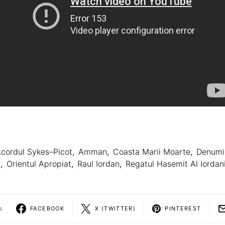
cordul Sykes–Picot
,
Amman
,
Coasta Marii Moarte
,
Denumir
a
,
Orientul Apropiat
,
Raul Iordan
,
Regatul Hasemit Al Iordani
s
FACEBOOK
X (TWITTER)
PINTEREST