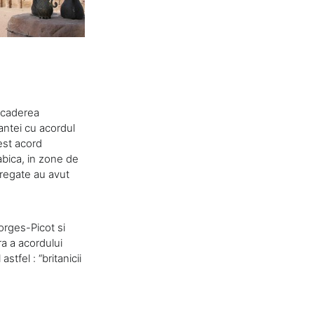
 scaderea
rantei cu acordul
est acord
abica, in zone de
n regate au avut
orges-Picot si
ra a acordului
tfel : “britanicii