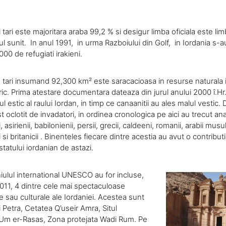
 tari este majoritara araba 99,2 % si desigur limba oficiala este lim
mul sunit. In anul 1991, in urma Razboiului din Golf, in Iordania s-a
00 de refugiati irakieni.
 tari insumand 92,300 km² este saracacioasa in resurse naturala 
ric. Prima atestare documentara dateaza din jurul anului 2000 î.Hr.
ul estic al raului Iordan, in timp ce canaanitii au ales malul vestic. 
t oclotit de invadatori, in ordinea cronologica pe aici au trecut anat
ii, asirienii, babilonienii, persii, grecii, caldeeni, romanii, arabii musu
 si britanicii . Binenteles fiecare dintre acestia au avut o contributi
tatului iordanian de astazi.
iulul international UNESCO au for incluse,
2011, 4 dintre cele mai spectaculoase
e sau culturale ale Iordaniei. Acestea sunt
i Petra, Cetatea Q’useir Amra, Situl
 Um er-Rasas, Zona protejata Wadi Rum. Pe