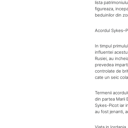
lista patrimoniul
figureaza, incepa
beduinilor din z
Acordul Sykes–P
In timpul primul
influentei acestu
Rusiei, au inche
prevedea imparti
controlate de brit
cate un seic cola
Termenii acordul
din partea Marii 
Sykes-Picot iar i
au fost jenanti, a
Viata in Iordania