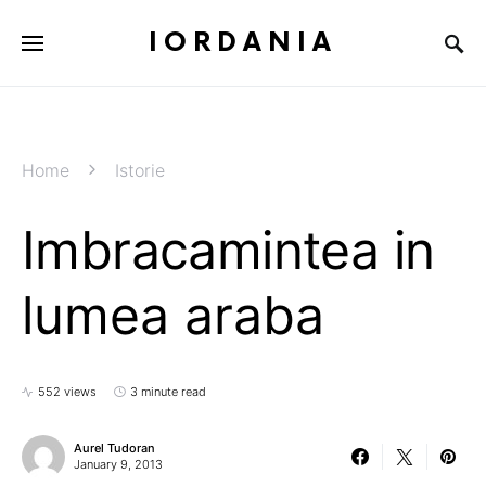
IORDANIA
Home
Istorie
Imbracamintea in
lumea araba
552 views
3 minute read
Aurel Tudoran
January 9, 2013