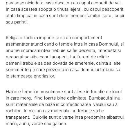
parasesc niciodata casa daca nu au capul acoperit de val.
In casa acestea adopta o tinuta lejera , cu capul descoperit
atata timp cat in casa sunt doar membrii familiei sotul, copii
sau parintii.
Religia ortodoxa impune si ea un comportament
asemanator atunci cand o femeie intra in casa Domnului, si
anume imbracamintea trebuie sa fie decenta, modesta si
neaparat sa aiba capul acoperit. Indiferent de religie
oamenii trebuie sa dea dovada de smerenie, cainta si alte
sentimente pe care prezenta in casa domnului trebuie sa
le starneasca enoriasilor.
Hainele femeilor musulmane sunt alese in functie de locul
in care merg, fiind foarte bine delimitate. Bumbacul si inul
sunt materialele de baza in confectionarea valului sau al
rochilor. In nici un caz materialul nu trebuie sa fie
transparent. Culorile sunt diverse insa predomina albastrul
marin, auriu, verde sau galben.