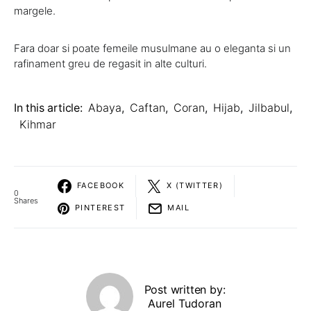
margele.
Fara doar si poate femeile musulmane au o eleganta si un
rafinament greu de regasit in alte culturi.
In this article:
Abaya
,
Caftan
,
Coran
,
Hijab
,
Jilbabul
,
Kihmar
FACEBOOK
X (TWITTER)
0
Shares
PINTEREST
MAIL
Post written by:
Aurel Tudoran