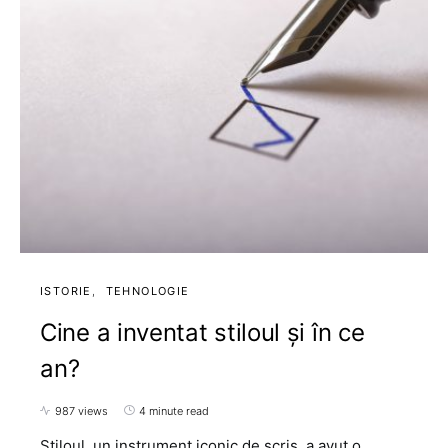
ISTORIE
TEHNOLOGIE
Cine a inventat stiloul și în ce
an?
987 views
4 minute read
Stiloul, un instrument iconic de scris, a avut o