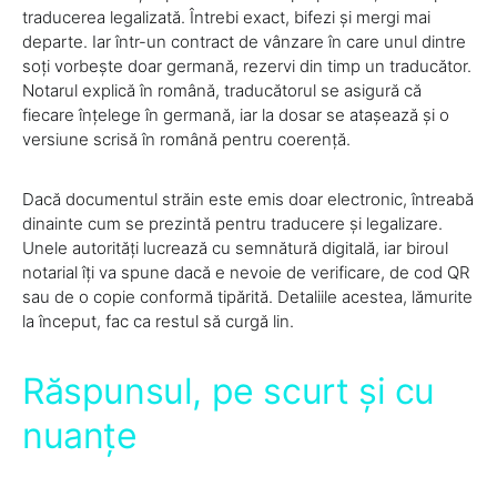
traducerea legalizată. Întrebi exact, bifezi și mergi mai
departe. Iar într-un contract de vânzare în care unul dintre
soți vorbește doar germană, rezervi din timp un traducător.
Notarul explică în română, traducătorul se asigură că
fiecare înțelege în germană, iar la dosar se atașează și o
versiune scrisă în română pentru coerență.
Dacă documentul străin este emis doar electronic, întreabă
dinainte cum se prezintă pentru traducere și legalizare.
Unele autorități lucrează cu semnătură digitală, iar biroul
notarial îți va spune dacă e nevoie de verificare, de cod QR
sau de o copie conformă tipărită. Detaliile acestea, lămurite
la început, fac ca restul să curgă lin.
Răspunsul, pe scurt și cu
nuanțe