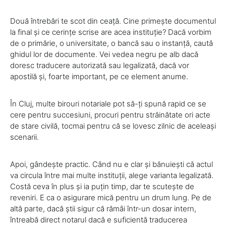
Două întrebări te scot din ceață. Cine primește documentul
la final și ce cerințe scrise are acea instituție? Dacă vorbim
de o primărie, o universitate, o bancă sau o instanță, caută
ghidul lor de documente. Vei vedea negru pe alb dacă
doresc traducere autorizată sau legalizată, dacă vor
apostilă și, foarte important, pe ce element anume.
În Cluj, multe birouri notariale pot să-ți spună rapid ce se
cere pentru succesiuni, procuri pentru străinătate ori acte
de stare civilă, tocmai pentru că se lovesc zilnic de aceleași
scenarii.
Apoi, gândește practic. Când nu e clar și bănuiești că actul
va circula între mai multe instituții, alege varianta legalizată.
Costă ceva în plus și ia puțin timp, dar te scutește de
reveniri. E ca o asigurare mică pentru un drum lung. Pe de
altă parte, dacă știi sigur că rămâi într-un dosar intern,
întreabă direct notarul dacă e suficientă traducerea