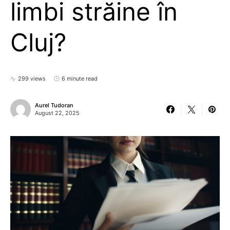
limbi străine în
Cluj?
299 views
6 minute read
Aurel Tudoran
August 22, 2025