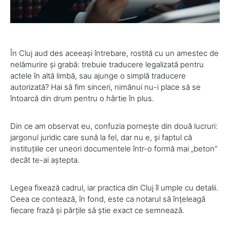
În Cluj aud des aceeași întrebare, rostită cu un amestec de
nelămurire și grabă: trebuie traducere legalizată pentru
actele în altă limbă, sau ajunge o simplă traducere
autorizată? Hai să fim sinceri, nimănui nu-i place să se
întoarcă din drum pentru o hârtie în plus.
Din ce am observat eu, confuzia pornește din două lucruri:
jargonul juridic care sună la fel, dar nu e, și faptul că
instituțiile cer uneori documentele într-o formă mai „beton”
decât te-ai aștepta.
Legea fixează cadrul, iar practica din Cluj îl umple cu detalii.
Ceea ce contează, în fond, este ca notarul să înțeleagă
fiecare frază și părțile să știe exact ce semnează.