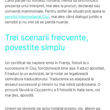
Când părțile nu vorbesc româna, merită să sincronizezi
prezența unui interpret, mai ales la procuri, declarații sau
convenții matrimoniale. Pentru astfel de situații poți apela la
servicii interpretariat Cluj
, mai ales când dialogul juridic e
sensibil și nu vrei să se piardă nuanțe.
Trei scenarii frecvente,
povestite simplu
Un certificat de naștere emis în Franța, folosit la o
succesiune în Cluj, funcționează bine așa: îl aduci apostilat,
îl traduci la un autorizat, iar la notar se legalizează
semnătura traducătorului. Traducerea se atașează la
dosarul succesoral și nimeni nu mai ridică sprânceana. O
procură făcută la Cluj pentru a fi folosită în Italia cere, cel
mai des, apostilă.
Uneori se dorește pe actul notarial propriu-zis, alteori pe