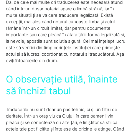
Da, de cele mai multe ori traducerea este necesară atunci
când într-un dosar notarial apare o limbă străină, iar în
multe situații ți se va cere traducere legalizată. Există
excepții, mai ales când notarul cunoaște limba și actul
rămâne într-un circuit limitat, dar pentru documente
importante sau care pleacă în afara țării, forma legalizată și,
la nevoie, apostila sunt soluția sigură. Cel mai înțelept lucru
este să verifici din timp cerințele instituției care primește
actul și să lucrezi coordonat cu notarul și traducătorul. Așa
eviți întoarcerile din drum.
O observație utilă, înainte
să închizi tabul
Traducerile nu sunt doar un pas tehnic, ci și un filtru de
claritate. Într-un oraș viu ca Clujul, în care oamenii vin,
pleacă și se conectează cu alte țări, e liniștitor să știi că
actele tale pot fi citite și înțelese de oricine le atinge. Când