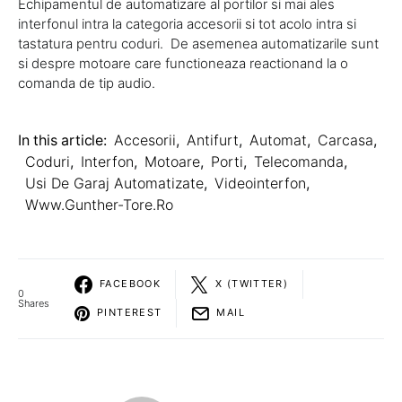
Echipamentul de automatizare al portilor si mai ales
interfonul intra la categoria accesorii si tot acolo intra si
tastatura pentru coduri. De asemenea automatizarile sunt
si despre motoare care functioneaza reactionand la o
comanda de tip audio.
In this article:
Accesorii
,
Antifurt
,
Automat
,
Carcasa
,
Coduri
,
Interfon
,
Motoare
,
Porti
,
Telecomanda
,
Usi De Garaj Automatizate
,
Videointerfon
,
Www.gunther-Tore.ro
FACEBOOK
X (TWITTER)
0
Shares
PINTEREST
MAIL