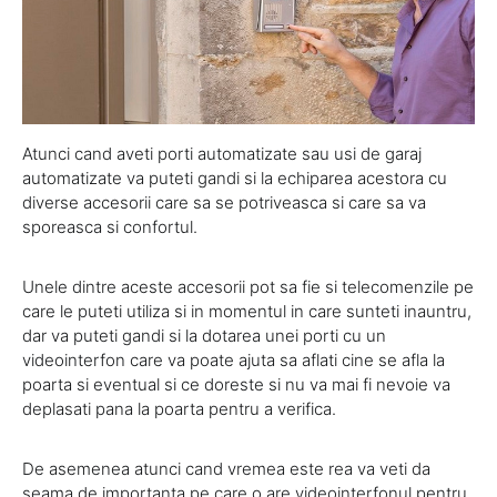
Atunci cand aveti porti automatizate sau usi de garaj
automatizate va puteti gandi si la echiparea acestora cu
diverse accesorii care sa se potriveasca si care sa va
sporeasca si confortul.
Unele dintre aceste accesorii pot sa fie si telecomenzile pe
care le puteti utiliza si in momentul in care sunteti inauntru,
dar va puteti gandi si la dotarea unei porti cu un
videointerfon care va poate ajuta sa aflati cine se afla la
poarta si eventual si ce doreste si nu va mai fi nevoie va
deplasati pana la poarta pentru a verifica.
De asemenea atunci cand vremea este rea va veti da
seama de importanta pe care o are videointerfonul pentru