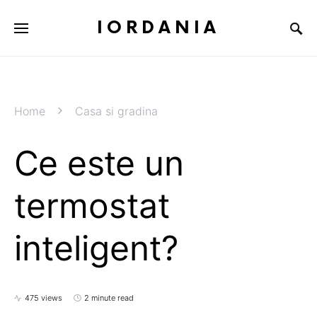
IORDANIA
Home
Casa si gradina
Ce este un
termostat
inteligent?
475 views
2 minute read