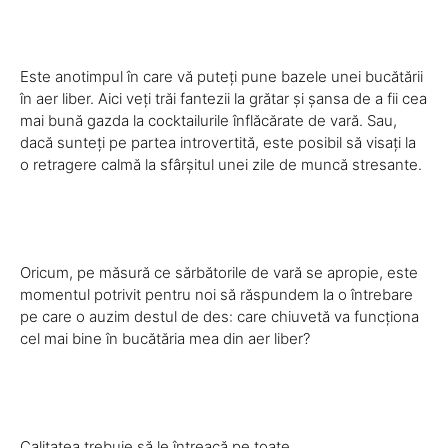
Este anotimpul în care vă puteți pune bazele unei bucătării
în aer liber. Aici veți trăi fantezii la grătar și șansa de a fii cea
mai bună gazda la cocktailurile înflăcărate de vară. Sau,
dacă sunteți pe partea introvertită, este posibil să visați la
o retragere calmă la sfârșitul unei zile de muncă stresante.
Oricum, pe măsură ce sărbătorile de vară se apropie, este
momentul potrivit pentru noi să răspundem la o întrebare
pe care o auzim destul de des: care chiuvetă va funcționa
cel mai bine în bucătăria mea din aer liber?
Calitatea trebuie să le întreacă pe toate