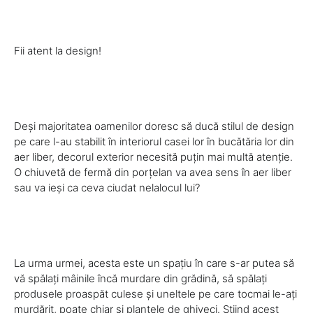
Fii atent la design!
Deși majoritatea oamenilor doresc să ducă stilul de design
pe care l-au stabilit în interiorul casei lor în bucătăria lor din
aer liber, decorul exterior necesită puțin mai multă atenție.
O chiuvetă de fermă din porțelan va avea sens în aer liber
sau va ieși ca ceva ciudat nelalocul lui?
La urma urmei, acesta este un spațiu în care s-ar putea să
vă spălați mâinile încă murdare din grădină, să spălați
produsele proaspăt culese și uneltele pe care tocmai le-ați
murdărit, poate chiar și plantele de ghiveci. Știind acest