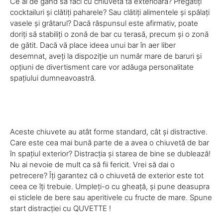
Ce ai de gând să faci cu chiuveta ta exterioară? Pregătiți
cocktailuri și clătiți paharele? Sau clătiți alimentele și spălați
vasele și grătarul? Dacă răspunsul este afirmativ, poate
doriți să stabiliți o zonă de bar cu terasă, precum și o zonă
de gătit. Dacă vă place ideea unui bar în aer liber
desemnat, aveți la dispoziție un număr mare de baruri și
opțiuni de divertisment care vor adăuga personalitate
spațiului dumneavoastră.
Aceste chiuvete au atât forme standard, cât și distractive.
Care este cea mai bună parte de a avea o chiuvetă de bar
în spațiul exterior? Distracția și starea de bine se dublează!
Nu ai nevoie de mult ca să fii fericit. Vrei să dai o
petrecere? Îți garantez că o chiuvetă de exterior este tot
ceea ce îți trebuie. Umpleți-o cu gheață, și pune deasupra
ei sticlele de bere sau aperitivele cu fructe de mare. Spune
start distracției cu QUVETTE !