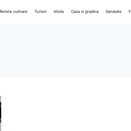
Retete culinare
Turism
Altele
Casa si gradina
Sanatate
F